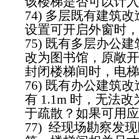
该楼梯是否可以计
7
4
) 多层既有建筑
设置可开启外窗时
7
5
) 既有多层办公
改为图书馆，原敞
封闭楼梯间时，电
7
6
) 既有办公建筑
有 1.1m 时，无法
于疏散？如果可用
7
7
) 经现场勘察发