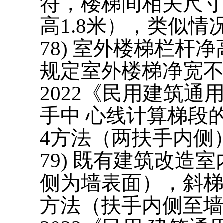
符，楼梯间相关尺寸
高1.8米），类似
7
8
) 室外楼梯栏杆净高不
规定室外楼梯净宽不小于
2022《民用建筑通
手中 心线计算梯段的净宽
4方法（两扶手内侧
7
9
) 既有建筑改造室
侧为墙表面），斜梯段净宽
方法（扶手内侧至墙表