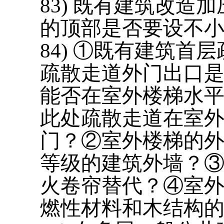
8
3
) 既有建筑改造
的顶部是否要设不小
8
4
) ①既有建筑首
疏散走道外门出口是
能否在室外楼梯水平
此处疏散走道在室外
门？②室外楼梯的外
等级的建筑外墙？③
火卷帘替代？④室
燃性材料和木结构