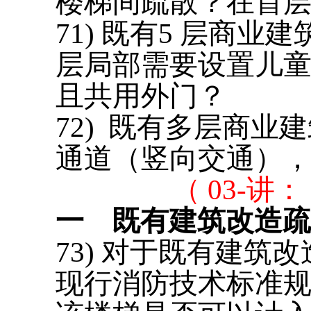
楼梯间疏散？在首
7
1
) 既有5 层商业
层局部需要设置儿
且共用外门？
7
2
) 既有多层商业
通道（竖向交通），
（
03-讲：
一
既有建筑改造疏
7
3
) 对于既有建筑
现行消防技术标准