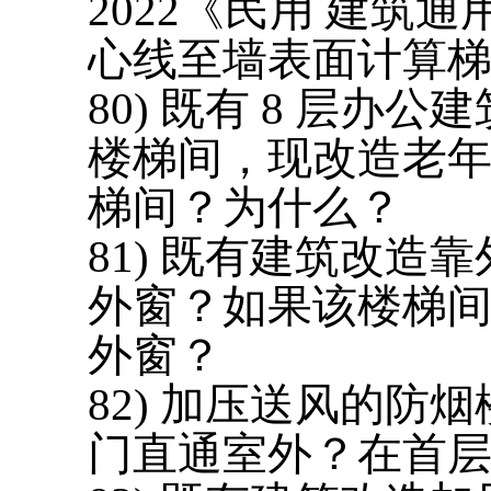
2022《民用 建筑通
心线至墙表面计算
80
) 既有 8 层办公
楼梯间，现改造老
梯间？为什么？
8
1
) 既有建筑改造
外窗？如果该楼梯间
外窗？
8
2
) 加压送风的防
门直通室外？在首层