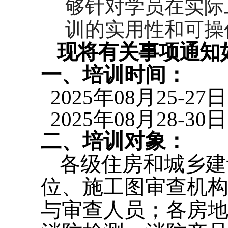
够针对学员在实际
训的实用性和可操
现将有关事项通知
一
、
培训时间：
20
25
年
08月25
-
27
日
20
25
年
08月28
-
30
日
二
、
培训对象：
各级住房和城乡建
位、施工图审查机
与审查人员；各房