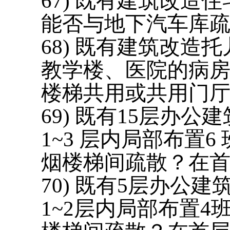
6
7
) 既有建筑改造
能否与地下汽车库
6
8
) 既有建筑改造
教学楼、医院的病
楼梯共用或共用门
6
9
) 既有15层办
1~3 层内局部布置
烟楼梯间疏散？在
70
) 既有5层办公
1~2层内局部布置