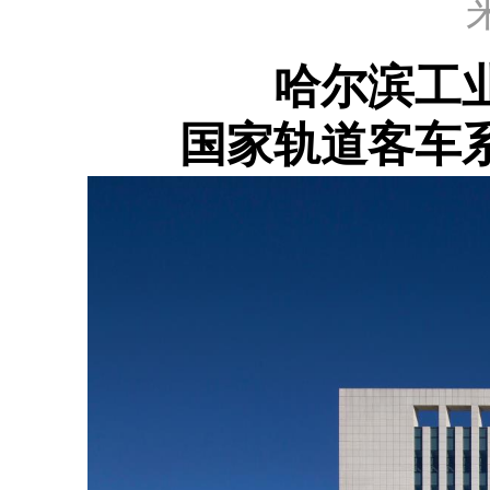
哈尔滨工
国家轨道客车